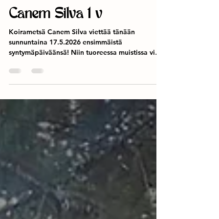
17.5.
Canem Silva 1 v
Koirametsä Canem Silva viettää tänään
sunnuntaina 17.5.2026 ensimmäistä
syntymäpäiväänsä! Niin tuoreessa muistissa vielä
viimeisten viikkojen ja päivien ihan käsittämätön
puristus että saatiin metsä avattua
asiakaskäyttöön! Viime kevät oli tosi erilainen
rakentaa, oli märkää, märkää ja lisää märkää.
Tänä vuonna taas on ollut ihan kamalan kuivaa,
luonto janoaa vettä räjähtääkseen kunnolla
kasvuun! Asiakkaita meillä on riittänyt joka
säälle. On ollut urhoollisia tuulen ja tuis