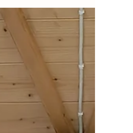
ihan spesiaali tarjous. Koodilla KYLLÄLÄHTEE
saat -30% ihan kaikista tänään varatuista
kaikenmittaisista koirametsävuoroista
Arkipöllöistä yöpymisiin saakka. Tätä diiliä ei
kyllä kannata ohittaa! Varauksen voi tehdä mille
päivälle tätä vuotta tahansa. Ja tarjous on siis
voimassa vain tänään 17.5.2026.