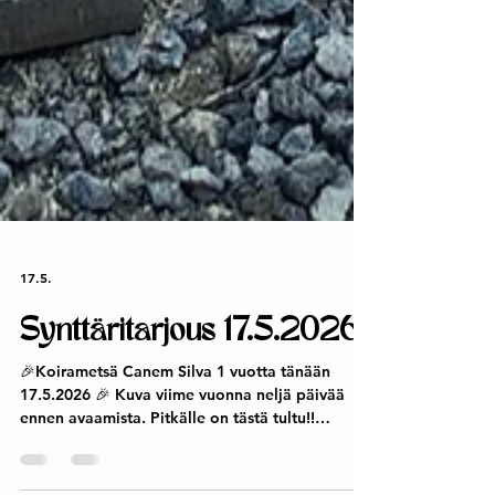
17.5.
Synttäritarjous 17.5.2026
🎉Koirametsä Canem Silva 1 vuotta tänään
17.5.2026 🎉 Kuva viime vuonna neljä päivää
ennen avaamista. Pitkälle on tästä tultu!!
Synttäreiden kunniaksi päätettiin lyödä tiskiin